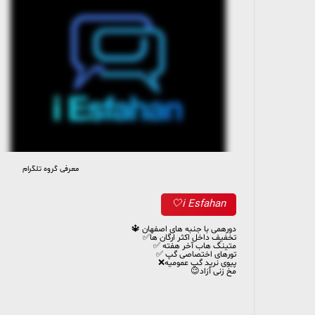
معرفی گروه تلگرام
1 899 members, 248 online
i Esfahan🤍
دورهمی با جنبه های اصفهان 🔱
تخفیف داخل اکثر ارگان ها✅️
متینگ هاب آخر هفته ✅️
تورهای اختصاصی گپ ✅️
پیوی نرید گپ عمومیه❌️
مخ زنی آزاد😉