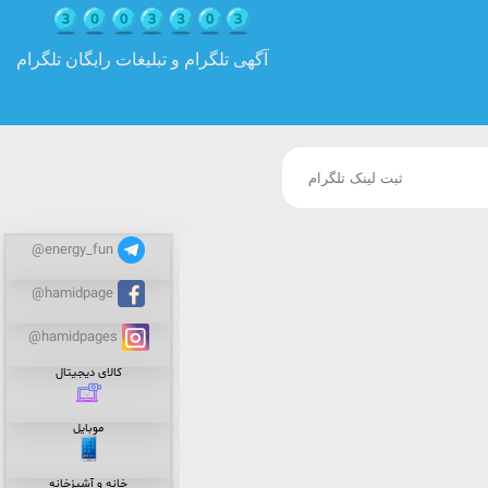
آگهی تلگرام و تبلیغات رایگان تلگرام
@energy_fun
@hamidpage
@hamidpages
کالای دیجیتال
موبایل
خانه و آشپزخانه