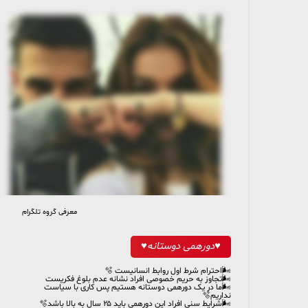
معرفی گروه تلگرام
20 members, 3 online
♥️دورهمی دوستانه♥️
🌬احترام شرط اول روابط انسانیست 🫧
🌬تجاوز به حریم خصوصی افراد نشانه عدم بلوغ فکریست
🌬ما در یک دورهمی دوستانه هستیم پس کاری با سیاست
نداریم🫧
🌬شرایط سنی افراد این دورهمی باید ۲۵ سال به بالا باشد🫧