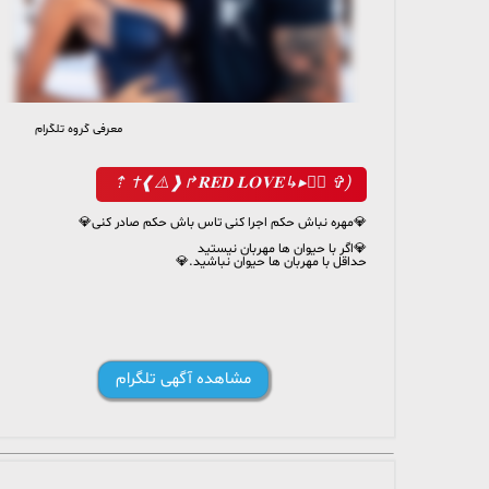
معرفی گروه تلگرام
6 025 members, 125 online
(‌‌✞ ‌‌↳⃟▸‌‌↳𝐑𝐄𝐃 𝐋𝐎𝐕𝐄↱❰‌‌⚠️❱† ⇡
💎مهره نباش حکم اجرا کنی تاس باش حکم صادر کنی💎
💎اگر با حیوان ها مهربان نیستید
حداقل با مهربان ها حیوان نباشید.💎
مشاهده آگهی تلگرام