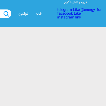
گروه و کانال تلگرام
telegram Like @energy_fun
facebook Like
خانه
قوانین
instagram link