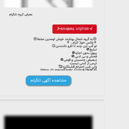
معرفی گروه تلگرام
2 103 members, 118 online
⊱ᵴʜ๏ϻᴀᴌ ᴜդᎥᴛᴇᴆ⊰
😍به گروه شمال یونایتد خوش اومدین عشقا😍
⚜️عکس خوב الزامے ⚜️
تو گپ این چند تا کارو نکننننن😉
تبلیغ🚫
پیوی بدون اجازه🚫
فحش و بی ادبی🚫
تبعیض جنسیتی و قومی🚫
تَرس اَز کَسی نیست
وَلی خُب اِحتِرام قَشَنگتَرِه!🥰
https://t.me/+83n8cJ7cgcA2NWU0
مشاهده آگهی تلگرام