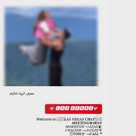
معرفی گروه تلگرام
782 members, 282 online
💎🅻🅰️🆂 🆅🅴🅶🅰️🆂 💎
Welcome to:🇺🇸𝑳𝑨𝑺 𝑽𝑬𝑮𝑨𝑺 𝑪𝑯𝑨𝑻🇺🇸
𝑴𝑬𝑬𝑻𝑰𝑵𝑮💎𝑰𝑹𝑨𝑵
𝑀𝑂𝐾𝐻𝑍𝐴𝑁𝐼 ⇝𝐴𝑍𝐴𝐷🫂
𝐶𝐻𝐴𝐿𝐸𝑆𝐻 ⇝𝐽𝐴𝑌𝐸𝑍𝐸🪅
𝑽𝑶𝑰𝑪𝑬 ⇝𝑪𝑨𝑳𝑳 ²⁴🕛