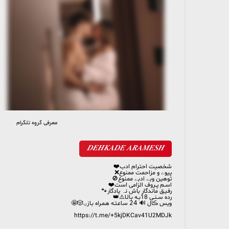
معرفی گروه تلگرام
294 members, 13 online
𝑫𝑬𝑯𝑲𝑨𝑫𝑬 𝑨𝑹𝑨𝑴𝑬𝑺𝑯
شخصیت احترام ادب❤️
پیوے و مزاحمت ممنوع❌
توهین وبے ادبے ممنوع🚫
اســم پــروف الزامی است❤️
رفـیـق ماندگار باش نہ یادگار🐾
رده ســنـی 18بــه بـالـا⚠️👑
ویس ڪال 🔊 𝟤𝟦 سـاعـتـه هـمـراه بـازۍ🎲🤩
https://t.me/+5kjDKCav41U2MDJk
Link gap👆👆