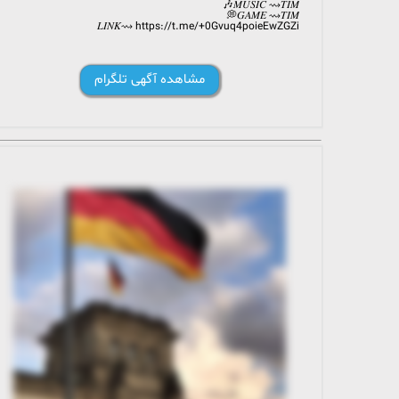
𝑀𝑈𝑆𝐼𝐶 ⇝𝑇𝐼𝑀🎶
𝐺𝐴𝑀𝐸 ⇝𝑇𝐼𝑀💭
𝐿𝐼𝑁𝐾⇝ https://t.me/+0Gvuq4poieEwZGZi
مشاهده آگهی تلگرام