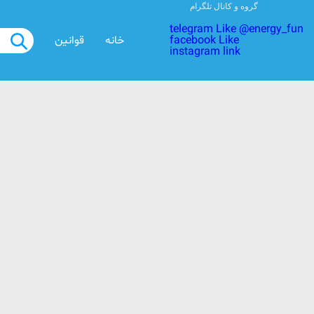
گروه و کانال تلگرام
telegram Like @energy_fun
facebook Like
خانه
قوانین
instagram link