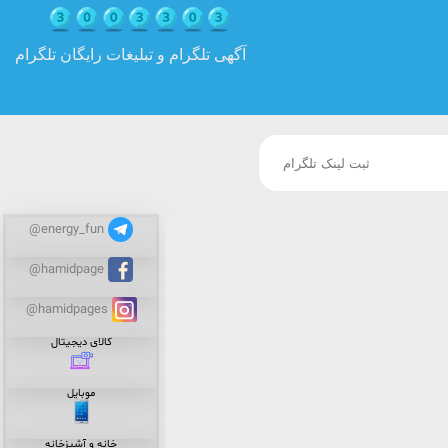
آگهی تلگرام و تبلیغات رایگان تلگرام
@energy_fun
@hamidpage
@hamidpages
کالای دیجیتال
موبایل
خانه و آشپزخانه