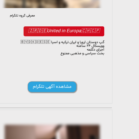
معرفی گروه تلگرام
2 163 members, 33 online
🇮🇷🇩🇪United in Europa🇨🇭🇨🇵
گپ دوستان اروپا و ایران ترکیه و اسیا 🇧🇻🇩🇰🇩🇪🇸🇪
وویسکال ۲۴ ساعته
اجرای دکلمه
بحث سیاسی و مذهبی ممنوع
مشاهده آگهی تلگرام