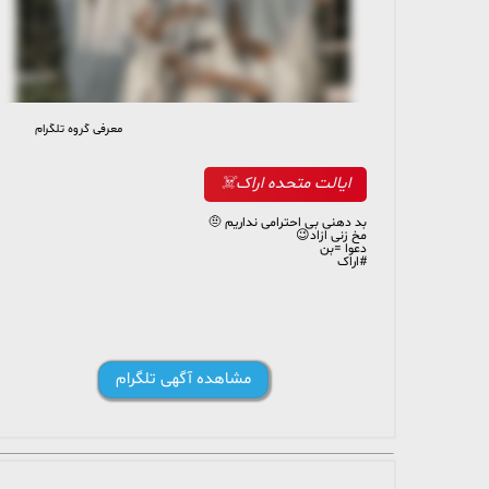
معرفی گروه تلگرام
222 members, 15 online
ایالت متحده اراک☠️
بد دهنی بی احترامی نداریم 🤨
مخ زنی ازاد😉
دعوا =بن
#اراک
مشاهده آگهی تلگرام