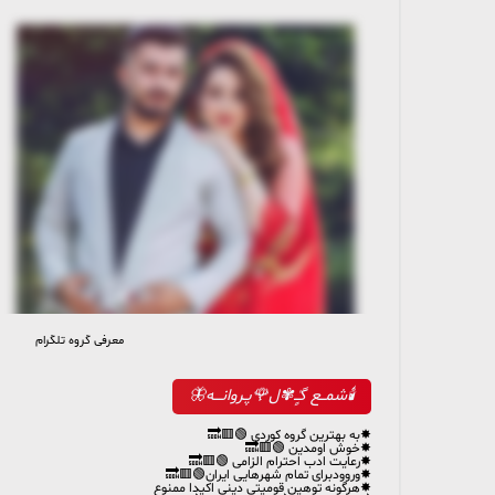
معرفی گروه تلگرام
13 845 members, 293 online
🕯شمــع گـٍٰـ✾ل🌹پـروانـــه🦋
✸به بهترین گروه کوردی 🟢🟥🔜
✸خوش اومدین 🟢🟥🔜
✸رعایت ادب احترام الزامی 🟢🟥🔜
✸وروودبرای تمام شهرهایی ایران🟢🟥🔜
✸هرگونه توهین قومیتی دینی اکیدا ممنوع