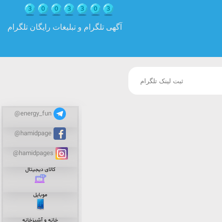
آگهی تلگرام و تبلیغات رایگان تلگرام
@energy_fun
@hamidpage
@hamidpages
کالای دیجیتال
موبایل
خانه و آشپزخانه