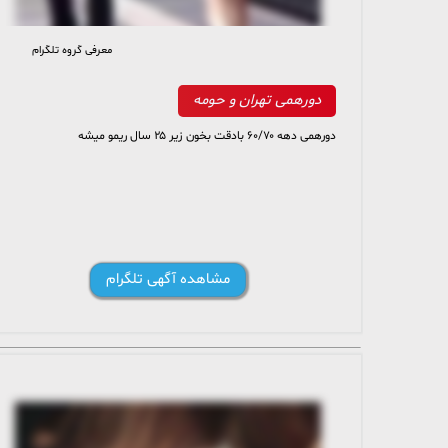
معرفی گروه تلگرام
22 members, 5 online
دورهمی تهران و حومه
دورهمی دهه ۶۰/۷۰ بادقت بخون زیر ۲۵ سال ریمو میشه
مشاهده آگهی تلگرام