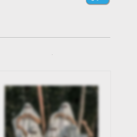
گروه، از جمله چیزهایی که می‌توانید انتظار داشته باشید عبارتند از:
۱. بازی‌ها و مسابقات هیجان‌انگیز: ما هر هفته بازی‌های مختلفی را برگزار
می‌کنیم که شما را به چالش می‌کشانند و از خلاقیت و تفکر شما برای حل
مسئله‌های مختلف پرسیده می‌شود. این بازی‌ها همیشه با جوایز ارزنده همراه
هستند که به شما امکان می‌دهد به عنوان برنده از این مسابقات بیرون بروید!
۲. سرگرمی‌های منحصربه‌فرد: علاوه بر بازی‌ها، ما در گروهمان مجموعه‌ای از
سرگرمی‌های دیگر را نیز ارائه می‌دهیم که شامل کنسرت‌های آنلاین، جلسات
خنده دار و بازی‌های تعاملی است. این سرگرمی‌ها به شما امکان می‌دهد از
وقت خود لذت ببرید و با دیگر اعضا ارتباط برقرار کنید.
۳. جوایز فوق‌العاده: برای ما، شما بیشتر از یک عضو هستید، شما همراهان ما
هستید و به همین دلیل ما جوایز عالی را به شما ارائه می‌دهیم. از جوایز نقدی
تا جوایز محصولات متنوع، ما تلاش می‌کنیم تا اعضای گروهمان را به خود جذب
کنیم. پس چه می‌گویید؟ آیا می‌خواهید به جمع ما بپیوندید و از تمام این
فرصت‌های فوق‌العاده بهره‌مند شوید؟ اگر پاسخ شما بله است، به ما بپیوندید
و از تجربه‌ی بی‌نظیر گروه سرگرمی تلگرامی ما لذت ببرید. برای عضویت در
گروه، فقط کافی است روی لینک زیر کلیک کنید:
MVC لینک گروه
ما منتظر شما هستیم! با احترام،
MVC لینک کانال