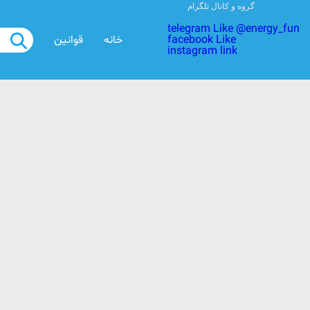
گروه و کانال تلگرام
telegram Like @energy_fun
facebook Like
خانه
قوانین
instagram link