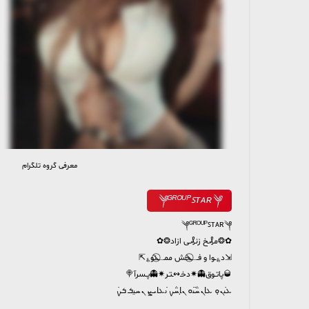
معرفی گروه تلگرام
11 034 members, 582 online
༆ᴳᴿᴼᵁᴾꜱᴛᴀʀ༆
༆ᴳᴿᴼᵁᴾꜱᴛᴀʀ༆
✿❂مـ₰ـخ زنـ₰ـی ازاد❂✿
⇲د؏ــوا و فـــ⃠ــحش ممــ⃠ــنو؏⇱
🥃پاتــوق👻✷دخـ↭ـتـر✷👻پــسرآ🍭
ܥࡅ߭ܢ̣ܘ ܥ‌‌ߊ‌ܢܚ݅ࡅ߳ܘ ܢ̣ߊ‌ܚ݅ࡍ ࡅ߭ܥ‌‌ߊ‌ܝ‌ܨ ܢܚࡅ࡙ܭ ܭࡍ߭