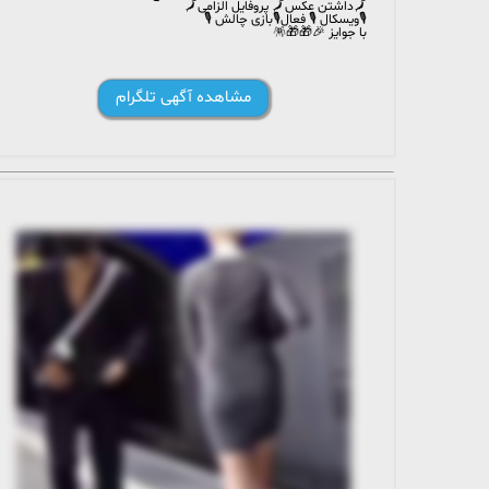
🗾داشتن عکس🗾 پروفایل الزامی🗾
🎙ویسکال 🎙 فعال🎙بازی چالش 🎙
با جوایز 🎉🎁🎁🪅
مشاهده آگهی تلگرام