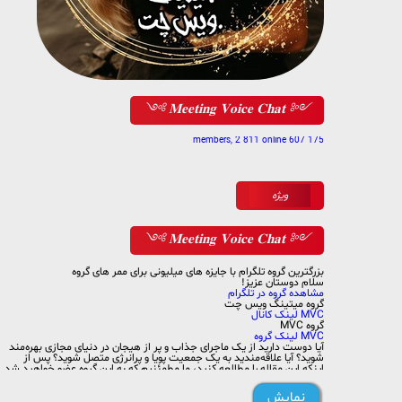
༺ 𝐌𝐞𝐞𝐭𝐢𝐧𝐠 𝐕𝐨𝐢𝐜𝐞 𝐂𝐡𝐚𝐭 ༻
175 607 members, 2 811 online
ویژه
༺ 𝐌𝐞𝐞𝐭𝐢𝐧𝐠 𝐕𝐨𝐢𝐜𝐞 𝐂𝐡𝐚𝐭 ༻
بزرگترین گروه تلگرام با جایزه های میلیونی برای ممر های گروه
سلام دوستان عزیز!
مشاهده گروه در تلگرام
گروه میتینگ ویس چت
MVC لینک کانال
گروه MVC
MVC لینک گروه
آیا دوست دارید از یک ماجرای جذاب و پر از هیجان در دنیای مجازی بهره‌مند
شوید؟ آیا علاقه‌مندید به یک جمعیت پویا و پرانرژی متصل شوید؟ پس از
اینکه این مقاله را مطالعه کنید، ما مطمئنیم که به این گروه عضو خواهید شد
و از فرصت‌های بی‌نظیر آن بهره‌مند خواهید شد.
ما یک گروه سرگرمی پرشور و فعال در تلگرام راه‌اندازی کرده‌ایم که به همراهی
نمایش
شما، تلاش می‌کنیم تا تجربه‌ی بی‌نظیری را برای همه اعضا ایجاد کنیم. در این