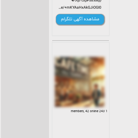
بیشد⌫فیک نیاد🚫
https://t.me/+mKYAaHxAkGJiOGI0
مشاهده آگهی تلگرام
1 243 members, 42 online