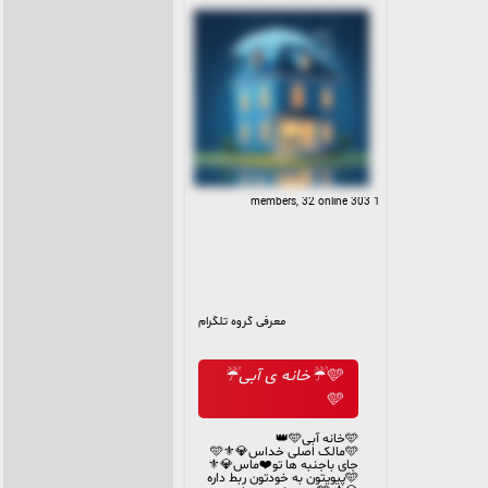
1 303 members, 32 online
معرفی گروه تلگرام
🩵☔️خانه ی آبی☔️
🩵
🩵خانه آبی🩵👑
🩵مالک اصلی خداس💎⚜️🩵
جای باجنبه ها تو❤️ماس💎⚜️
🩵پیویتون به خودتون ربط داره