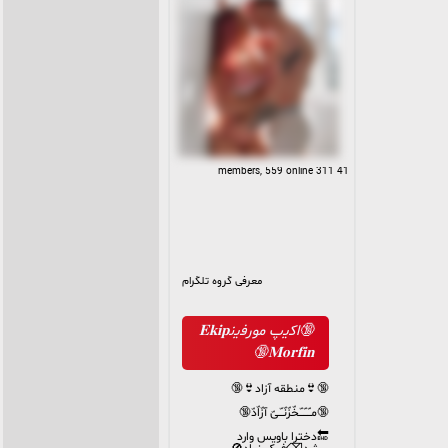
41 311 members, 559 online
معرفی گروه تلگرام
🔞اک‍‌ی‍‌پ م‍‌ورف‍‌ی‍‌ن‍‌𝐄𝐤𝐢𝐩
𝐌𝐨𝐫𝐟𝐢𝐧🔞
🔞👙منطقه آزاد👙🔞
🔞مـّـّـّخّزّنّـّیّ آزّاّدّ🔞
🔚دخترا باویس وارد