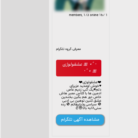
1 167 members, 173 online
معرفی گروه تلگرام
･ﾟ⋆ 🎀 عشقولوژی
🎀 ⋆ﾟ･
❤️عشقولوژی❤️
♥️خوش اومدید عزیزای
دلم♥️یک گپ زدیم عاص
ادمین ها با کلاس ممبر هاش
خاص دور هم بگین بخندین
عشق کنین توهین بی ادبی
🚫 سیاسی وتبلیغاتم 🚫 رده
سنی۱۸به بالا😎✌️
#بـامدیریـت_امیرحسین✨
مشاهده آگهی تلگرام