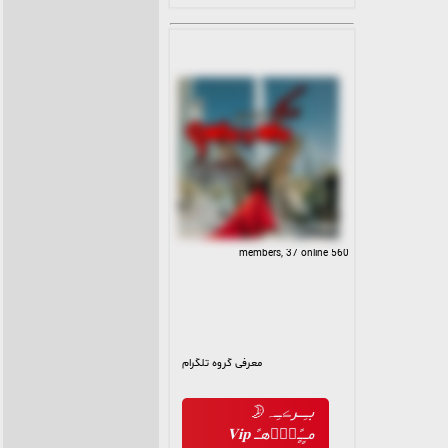
560 members, 37 online
معرفی گروه تلگرام
بـِـــرڪـِـہ🌛
مــٍـًٍاٍؓهـً 𝐕𝐢𝐩