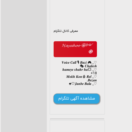
معرفی کانال تلگرام
༺🤩 𝓗𝓪𝔂𝓪𝓱𝓸𝓸
🧿
♡_ 𝑽𝒐𝒊𝒄𝒆 𝑪𝒂𝒍𝒍 🎙 𝑩𝒂𝒛𝒊 🎮
𝑪𝒉𝒂𝒍𝒆𝒔𝒉 🎭
♡_ 𝒉𝒂𝒎𝒆𝒚𝒆 𝒔𝒉𝒂𝒉𝒓 𝒉𝒂💥
+18
♡_ 𝑴‌𝒐‌𝒌‌𝒉‌ 𝑲‌𝒐‌𝒏‌🩸 𝑹‌𝒆‌𝒍‌
𝑩‌𝒆‌𝒛‌𝒂‌𝒏.
♡_ 𝑱‌𝒂‌𝒏‌𝒃‌𝒆‌ 𝑩‌𝒂‌𝒍‌𝒂‌🤍♣️
مشاهده آگهی تلگرام