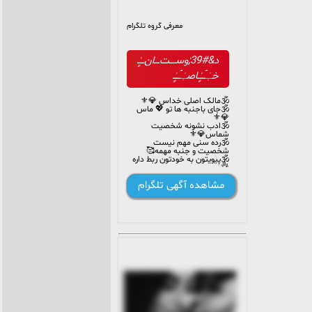
معرفی گروه تلگرام
د&#39;‌وسـ‌ـ‌ـ‌ـت‌ـ‌ـ‌ـ‌ـ‌ان‌ـ‌ـ‌ـ‌ـٍٰـ
خـٰٖـۘۘـــٍٰـاصـٰٖـۘۘـــٍٰـ
🕉مالک اصلی خداس 💎⚜️
🕉جای باجنبه ها تو 💖 ماس
💎⚜️
🕉ادب نشونه شخصیت
شماس💎⚜️
🕉رده سنی مهم نیست
شخصیت و جنبه مهمه🥰
🕉پیویتون به خودتون ربط داره
👌
🕉دخالت بیجا توکار ادمین
مشاهده آگهی تلگرام
های گروه❌💎⚜️
🕉جاتون 👈❤️👉
https://t.me/+c1gMa4Ljjro4MzA0
@niyze