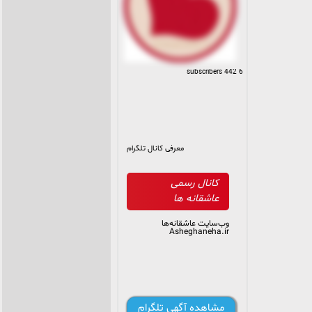
6 442 subscribers
معرفی کانال تلگرام
کانال رسمی
عاشقانه ها
وب‌سایت عاشقانه‌ها
Asheghaneha.ir
مشاهده آگهی تلگرام