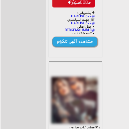
مـاٍؓهـــًٍ℘ً🐠
☬ پشتیبانی :
@DARIUSH677
☏ جهت اسپانسری :
@DARIUSH677
⋆‌ چنل اصلی :
@BERKEMAHMAHI
⋆‌ گروه شکایات :
https://t.me/+Z972Kj_RLz1hNDNi
⋆‌ لینک گروه :
مشاهده آگهی تلگرام
https://t.me/+_-
U5kUTV2LpkN2M6
꒷꒥꒷₊˚꒥꒷꒦꒷꒥꒷₊˚꒷꒥꒷₊˚꒥꒷꒦꒷
₊༲༫࿂࿆⋆‌༗
مالک : 🤍𝐃Ã𝐑丨𝐔ѕђ
917 members, 47 online