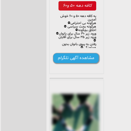
کافه دهه ۵۰ و۶۰
به کافه دهه ۵۰ و ۶۰ خوش
آمدین
هرگونه بی احترامی⛔
هرگونه بحث سیاسی ⛔
اخلاق بچگونه⛔
ورود زیر ۳۰ سال برای بانوان⛔
ورود زیر ۳۵ سال برای آقایان
⛔
رفتن به پیوی بانوان بدون
هماهنگی⛔
✖️داشتن اسم و عکس
الزامیست✖️
مشاهده آگهی تلگرام