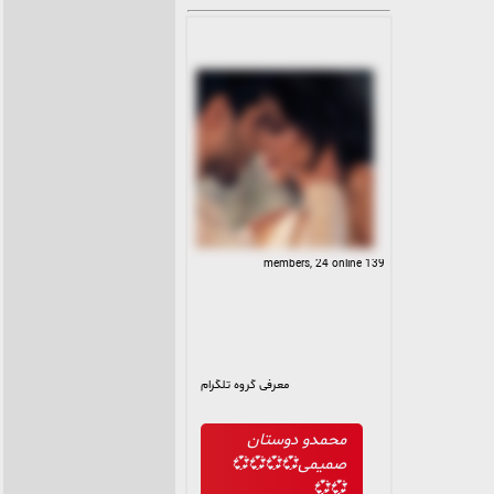
139 members, 24 online
معرفی گروه تلگرام
محمدو دوستان
صمیمی💞💞💞💞
💞💞