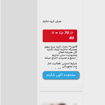
معرفی گروه تلگرام
⊰𖠂 ➠ Gp 𝟳𝟬 ¦
𝟴𝟬
قانون>> بحث دارید برید پیوی
همدیگه حاشیه ایجاد نکنید
کال همیشه فعال
محدودیت سنی نداریم
" تبلیغ و ممبردزد اخراج میشه
"
شرایط ادمینی :فعالیت امار
چت ومهربانی
کسی به اسم مالک اومد پیوی
واسه پول بلاک کنید)
مشاهده آگهی تلگرام
https://t.me/joinchat/sR-
Y0rjfqPplOWQ0