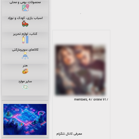
محصولات بومی و محلی
ایجاد کنیم. در این گروه، از
جمله چیزهایی که می‌توانید
انتظار داشته باشید عبارتند از:
۱. بازی‌ها و مسابقات
هیجان‌انگیز: ما هر هفته
اسباب بازی، کودک و نوزاد
بازی‌های مختلفی را برگزار
می‌کنیم که شما را به چالش
می‌کشانند و از خلاقیت و تفکر
شما برای حل مسئله‌های
کتاب، لوازم تحریر
مختلف پرسیده می‌شود. این
بازی‌ها همیشه با جوایز ارزنده
همراه هستند که به شما امکان
می‌دهد به عنوان برنده از این
کالاهای سوپرمارکتی
مسابقات بیرون بروید!
۲. سرگرمی‌های منحصربه‌فرد:
علاوه بر بازی‌ها، ما در گروهمان
مجموعه‌ای از سرگرمی‌های دیگر
هنر
را نیز ارائه می‌دهیم که شامل
کنسرت‌های آنلاین، جلسات
خنده دار و بازی‌های تعاملی
است. این سرگرمی‌ها به شما
امکان می‌دهد از وقت خود لذت
سایر موارد
ببرید و با دیگر اعضا ارتباط برقرار
کنید.
۳. جوایز فوق‌العاده: برای ما،
شما بیشتر از یک عضو هستید،
917 members, 47 online
شما همراهان ما هستید و به
همین دلیل ما جوایز عالی را به
شما ارائه می‌دهیم. از جوایز
نقدی تا جوایز محصولات متنوع،
ما تلاش می‌کنیم تا اعضای
گروهمان را به خود جذب کنیم.
پس چه می‌گویید؟ آیا
می‌خواهید به جمع ما بپیوندید
و از تمام این فرصت‌های
فوق‌العاده بهره‌مند شوید؟ اگر
معرفی کانال تلگرام
پاسخ شما بله است، به ما