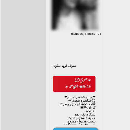
101 members, 9 online
معرفی گروه تلگرام
☀️🍂LÖ§
ÄñGÈLÈ§🍂☀️
❤﷽❤
😌مـتـاهـلـ و مـجـردا💋
🔞دخـتـراشـ لجـبـاز و پسـراشـ
کـراش🤟🏾
لفــ ندهـ
لیـنکـ دادنـ=ریمو
جـنبه داشتهـ باشیـد!
بــحــث ودعوا =ممنوع
وویسکال 24ساعته فعال
احــترامـ همـ دیگهـ داشتهـ