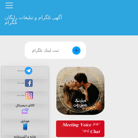
آگهی تلگرام و تبلیغات رایگان
telegram Like
تلگرام
@energy_fun
facebook Like
instagram link
@energy_fun
@hamidpage
@hamidpages
کالای دیجیتال
موبایل
༺ 𝐌𝐞𝐞𝐭𝐢𝐧𝐠 𝐕𝐨𝐢𝐜𝐞
𝐂𝐡𝐚𝐭 ༻
خانه و آشپزخانه