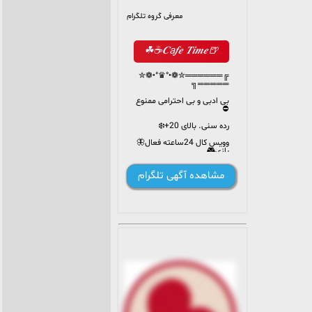
معرفی گروه تلگرام
🍺𝑪a𝒇𝒆 𝑻𝒊𝒎𝒆☕️☘
╔══════✮❁•°♛°•❁✮
═════╗
بی ادبی و بی احترامی ممنوع
⛔️
رده سنی. بالای 20+❄️
وویس کال 24ساعته فعال🦋
بازی🎮
چالش🎭
مشاهده آگهی تلگرام
باجنبه هاش بیان ک خوش
باشیم دورهم💫🌹😍 💐
╚══════✮❁•°❀°•❁✮══════╝