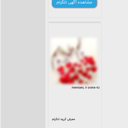
مشاهده آگهی تلگرام
باشید
تمـامـ شهرهـایـ ایـران
تاریخ ساخت گروه: شنبه 🎆
۲۷ خرداد🎇۱۴۰۲
43 members, 9 online
معرفی گروه تلگرام