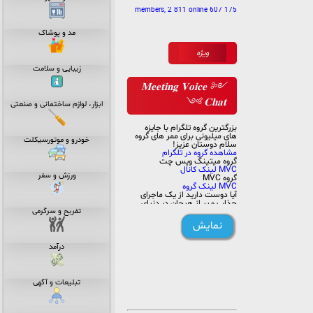
175 607 members, 2 811 online
مد و پوشاک
ویژه
زیبایی و سلامت
༺ 𝐌𝐞𝐞𝐭𝐢𝐧𝐠 𝐕𝐨𝐢𝐜𝐞
𝐂𝐡𝐚𝐭 ༻
ابزار، لوازم ساختمانی و صنعتی
بزرگترین گروه تلگرام با جایزه
های میلیونی برای ممر های گروه
خودرو و موتورسیکلت
سلام دوستان عزیز!
مشاهده گروه در تلگرام
گروه میتینگ ویس چت
MVC لینک کانال
ورزش و سفر
گروه MVC
MVC لینک گروه
آیا دوست دارید از یک ماجرای
جذاب و پر از هیجان در دنیای
مجازی بهره‌مند شوید؟ آیا
تفریح و سرگرمی
علاقه‌مندید به یک جمعیت پویا
نمایش
و پرانرژی متصل شوید؟ پس از
اینکه این مقاله را مطالعه کنید،
ما مطمئنیم که به این گروه عضو
درآمد
خواهید شد و از فرصت‌های
بی‌نظیر آن بهره‌مند خواهید
شد.
ما یک گروه سرگرمی پرشور و
تبلیعات و آگهی
فعال در تلگرام راه‌اندازی
کرده‌ایم که به همراهی شما،
تلاش می‌کنیم تا تجربه‌ی
بی‌نظیری را برای همه اعضا