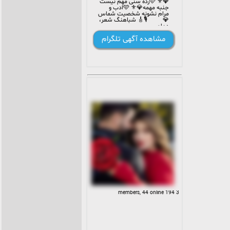
💎⚜️ 🩵رده سنی مهم نیست
جنبه مهمه💎⚜️ 🩵ادب و
مرام نشونه شخصیت شماس
💎 🎙🎸 شباهنگ شعر،
دڪلمہ
آواز،تقلیدصدا،خوانندگی..اینجا
مشاهده آگهی تلگرام
پاتوق هنرمنداس✌️ 🎼🎤🎧
3 194 members, 44 online