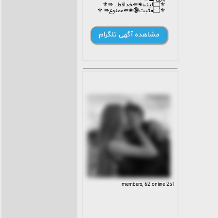
⚜️۝لینـڪ✬⇚خدافظے ⇛⚜️
⚜️۝مثبـت🔞✬⇚ممنـوع⇛ ️⚜️
مشاهده آگهی تلگرام
251 members, 62 online