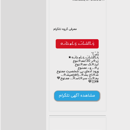
معرفی گروه تلگرام
ܟ۬ߺߊ‌‌ࡈࡋܝ‌ߊ‌‌ࡅߺ߳ࡉ‌ ܟٜߺߊ‌‌❟ܥ‌ߊ‌‌‌‌ࡅ࣪ߺܘ
گ۪۪ـؒؔپــؒؔ )"
ܟ۬ߺߊ‌‌ࡈࡋܝ‌ߊ‌‌ࡅߺ߳ࡉ‌ ܟٜߺߊ‌‌❟ܥ‌ߊ‌‌‌‌ࡅ࣪ߺܘ★
زیـ✮ـر 30/ممـ✮ـنوع
لینـ✮ـک ممـ✮ـنوع
پـ✮ـے وے ممـنـوع
ورود آدمای بی شخصیت ممنوع
شـ✮ـاخ بشـ✮ـےცaŋمیشـ✮ـے
بحـ✮ـث سیـ✮ـاسـ✮ـے ممــنوع💙
👫🏻💙
مشاهده آگهی تلگرام