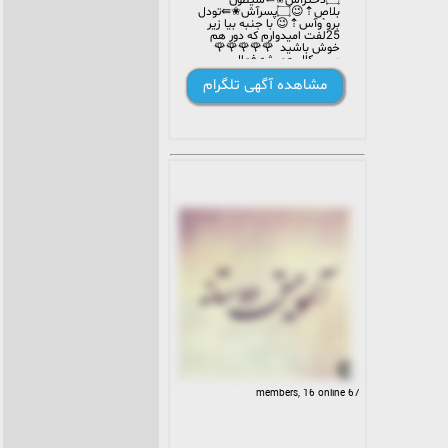
۝دخترآش✬⇚شیطون
بلاص⇡😉۝پسرآش✬⇚تودل
برو`وآس⇡😉 با جنبه بیا زیر
25لفت امیدوارم که دور هم
خوش باشید ‌ 🌹🌹🌹🌹🌹
ویس کال همیشه فعال
مشاهده آگهی تلگرام
67 members, 16 online