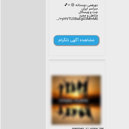
دورهمی دوستانه 😍 ⭐️💕
سراسر ایران
چت و ویسکال
متاهل و مجرد
https://t.me/+yHVTU38aEg03MmM0
مشاهده آگهی تلگرام
244 members, 51 online