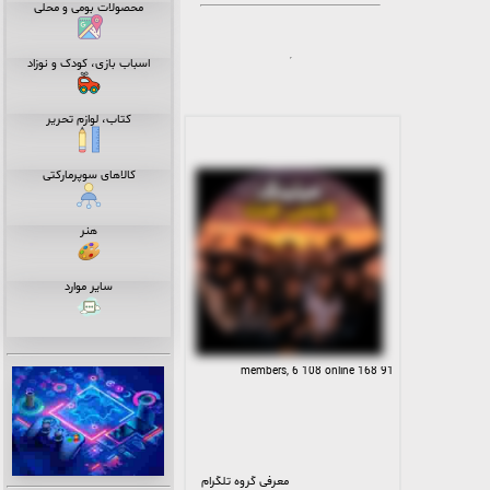
جمله چیزهایی که می‌توانید انتظار
محصولات بومی و محلی
داشته باشید عبارتند از:
۱. بازی‌ها و مسابقات
هیجان‌انگیز: ما هر هفته بازی‌های
مختلفی را برگزار می‌کنیم که شما
اسباب بازی، کودک و نوزاد
را به چالش می‌کشانند و از
خلاقیت و تفکر شما برای حل
مسئله‌های مختلف پرسیده
می‌شود. این بازی‌ها همیشه با
کتاب، لوازم تحریر
جوایز ارزنده همراه هستند که به
شما امکان می‌دهد به عنوان برنده
از این مسابقات بیرون بروید!
۲. سرگرمی‌های منحصربه‌فرد:
کالاهای سوپرمارکتی
علاوه بر بازی‌ها، ما در گروهمان
مجموعه‌ای از سرگرمی‌های دیگر را
نیز ارائه می‌دهیم که شامل
کنسرت‌های آنلاین، جلسات خنده
دار و بازی‌های تعاملی است. این
هنر
سرگرمی‌ها به شما امکان می‌دهد
از وقت خود لذت ببرید و با دیگر
اعضا ارتباط برقرار کنید.
۳. جوایز فوق‌العاده: برای ما، شما
سایر موارد
بیشتر از یک عضو هستید، شما
همراهان ما هستید و به همین
دلیل ما جوایز عالی را به شما ارائه
می‌دهیم. از جوایز نقدی تا جوایز
محصولات متنوع، ما تلاش
می‌کنیم تا اعضای گروهمان را به
91 168 members, 6 108 online
خود جذب کنیم. پس چه
می‌گویید؟ آیا می‌خواهید به جمع
ما بپیوندید و از تمام این
فرصت‌های فوق‌العاده بهره‌مند
شوید؟ اگر پاسخ شما بله است،
به ما بپیوندید و از تجربه‌ی
بی‌نظیر گروه سرگرمی تلگرامی ما
لذت ببرید. برای عضویت در گروه،
فقط کافی است روی لینک زیر
معرفی گروه تلگرام