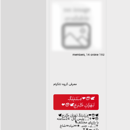
193 members, 14 online
معرفی گروه تلگرام
🕊😎❤مَِــَِتَِـیَِنَِگَِــ
تَِـهَِرَِاَِنَِ ڪَِــرَِجَِ🕊😎❤
🕊😎❤مَِــَِتَِـیَِنَِگَِــ تَِـهَِرَِاَِنَِ ڪَِــرَِجَِ🕊
😎❤⚜️۝ ویس کال 24ساعته
با بازیای مختلف🎙
⚜️۝بـے جنبہ✬⇚نیاد⇛شاخ
بازی 🕳️✬⚜️