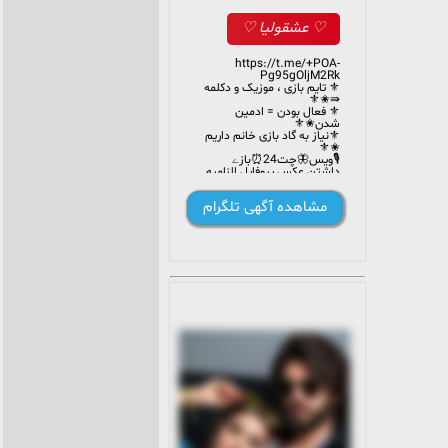
♡ عشقولیا ♡
https://t.me/+POA-
Pg95gOljM2Rk
⚜️ تایم بازی ، موزیک و دکلمه
⇛✬⚜️
⚜️ فعال بودن = ادمین
شدن✬⚜️
⚜️نیاز به گاد بازی خانم داریم
✬⚜️
🎙ویس🦋چت24⏰بازے
داشتن عکس پروفایل الزامیه
پیوی ادمین خانم رفتن = بن
خوش بگذره بهتون عشقولیا😍
مشاهده آگهی تلگرام
😍😍