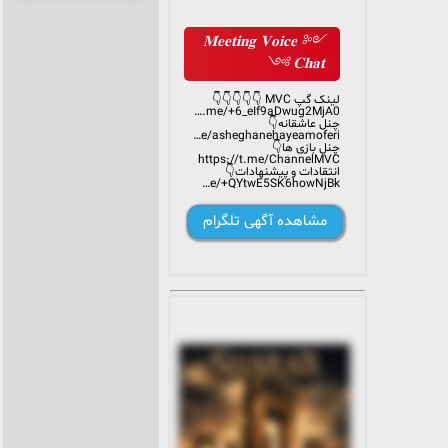
کلیک کنید:
MVC لینک گروه
ما منتظر شما هستیم! با احترام،
MVC لینک کانال
༺ 𝐌𝐞𝐞𝐭𝐢𝐧𝐠 𝐕𝐨𝐢𝐜𝐞
𝐂𝐡𝐚𝐭 ༻
لینک گپ MVC 👇👇👇👇👇
https://t.me/+6_eIf9aDwug2MjA0
چنل عاشقانه👇
https://t.me/asheghanehayeamoferi
چنل بازی ها👇
https://t.me/ChannelMVC
انتقادات و پیشنهادات👇
https://t.me/+QYtwE5SK6howNjBk
مشاهده آگهی تلگرام