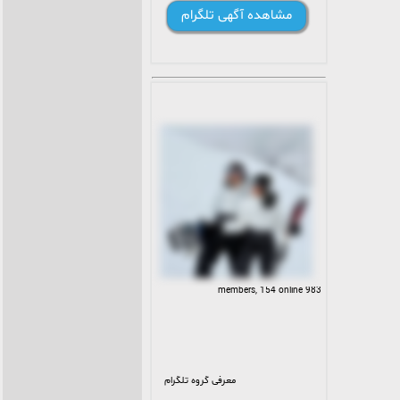
مشاهده آگهی تلگرام
983 members, 154 online
معرفی گروه تلگرام