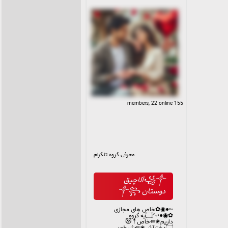
155 members, 22 online
معرفی گروه تلگرام
꧁༒آلاچیق
دوستان ༒꧂
◦•●◉✿خاص های مجازی
✿◉●•◦ ٌ۝یه گروه
داریم✬⇚خاص⇡😻ٌ