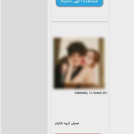
🫧
مشاهده آگهی تلگرام
347 members, 12 online
معرفی گروه تلگرام