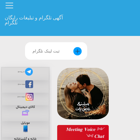
آگهی تلگرام و تبلیغات رایگان
telegram Like
تلگرام
@energy_fun
facebook Like
instagram link
@energy_fun
@hamidpage
@hamidpages
کالای دیجیتال
موبایل
༺ 𝐌𝐞𝐞𝐭𝐢𝐧𝐠 𝐕𝐨𝐢𝐜𝐞
𝐂𝐡𝐚𝐭 ༻
خانه و آشپزخانه