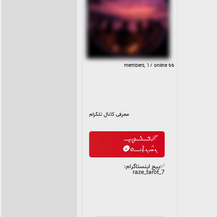
66 members, 17 online
معرفی کانال تلگرام
🌌ܭـــܠــࡐ‌ܝ݆ߺـ
ܢܚ݅ـܢ̣ـߊ‌ࡅ߭ــــــܘ🌚
✅پیج اینستاگرام:
raze_tarot_7