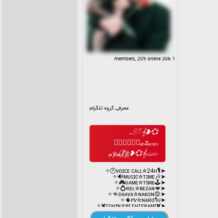
1 306 members, 209 online
معرفی گروه تلگرام
𓄂ꪰ𝄞❥💞
‌♔꯭⃮⃝⃮𝙎ₐᵣzₐₘᵢₙ
ₐᵣyₐₑ𝑰‌‌⃝♔⃮‌❥💞𝄞𓆃
➤🎙ᴠᴏɪᴄᴇ ᴄᴀʟʟ✮24ʜ🕛✧
➤🎶ᴍᴜꜱɪᴄ✮ᴛɪᴍᴇ🔊✧
➤🕹ɢᴀᴍᴇ✮ᴛɪᴍᴇ🎮✧
➤💋ʀᴇʟ✮ʙᴇᴢᴀɴ💍✧
➤😡ᴅᴀᴀᴠᴀ✮ɴᴀᴋᴏɴ👊✧
➤🐑ᴘᴠ✮ɴᴀʀᴏ🌵✧
➤❌ᴛᴏʜɪɴ✮ʙɪ ᴇʜᴛᴇʀᴀᴍɪ❌✧
➤⛔️GIF % STICKER 🔞 ⛔️