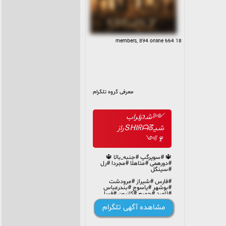
18 664 members, 894 online
معرفی گروه تلگرام
༺شـ℘ـراب
شـیـՏᕼIᖇᗩᘔراز
🍷༻
🔱 #سوپرگپ #جنبه_بالا 🔱
#دورهمی #متاهلا #مجردا #رل
#سینگل
#فارس #شیراز #مرودشت
#بوشهر #یاسوج #بندرعباس
#لامرد #جهرم #کازرون #فسا
#داراب #فیروزآباد #آباده
#کوار#نیریز
مشاهده آگهی تلگرام
اینجا🕛تا🕛فعاله😱