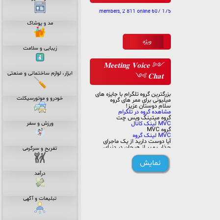
175 607 members, 2 811 online
مد و پوشاک
ویژه
زیبایی و سلامت
༺ 𝐌𝐞𝐞𝐭𝐢𝐧𝐠 𝐕𝐨𝐢𝐜𝐞
ابزار، لوازم ساختمانی و صنعتی
𝐂𝐡𝐚𝐭 ༻
بزرگترین گروه تلگرام با جایزه های
خودرو و موتورسیکلت
میلیونی برای ممر های گروه
سلام دوستان عزیز!
مشاهده گروه در تلگرام
گروه میتینگ ویس چت
MVC لینک کانال
ورزش و سفر
گروه MVC
MVC لینک گروه
آیا دوست دارید از یک ماجرای
جذاب و پر از هیجان در دنیای
تفریح و سرگرمی
مجازی بهره‌مند شوید؟ آیا
علاقه‌مندید به یک جمعیت پویا و
نمایش
پرانرژی متصل شوید؟ پس از
اینکه این مقاله را مطالعه کنید،
درآمد
ما مطمئنیم که به این گروه عضو
خواهید شد و از فرصت‌های
بی‌نظیر آن بهره‌مند خواهید شد.
ما یک گروه سرگرمی پرشور و فعال
تبلیعات و آگهی
در تلگرام راه‌اندازی کرده‌ایم که به
همراهی شما، تلاش می‌کنیم تا
تجربه‌ی بی‌نظیری را برای همه
اعضا ایجاد کنیم. در این گروه، از