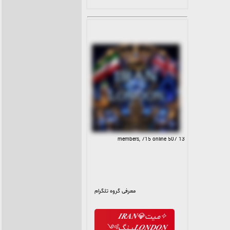
چت✍️ ویسکال🔊🗣 ۲۴ ساعته
#بازی🔞🤤✅ #چالش🔞✅ با
#جوایز 🎁 #میت
13 507 members, 715 online
معرفی گروه تلگرام
✧مـیت𝑰𝑹𝑨𝑵💎
𝑳𝑶𝑵𝑫𝑶𝑵ـیـنگ༻