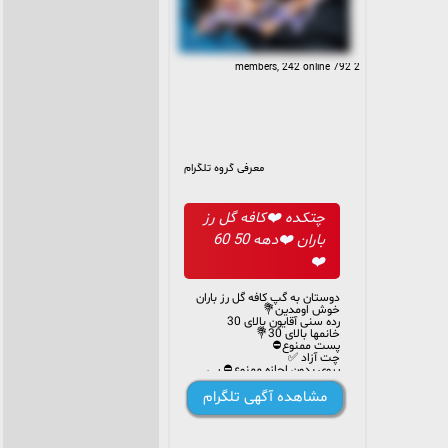
2 792 members, 242 online
معرفی گروه تلگرام
چتکده ❤️کافه گل رز
باران ❤️دهه 50 60
❤️
دوستان به گپ کافه گل رز باران
خوش اومدین💐
رده سنی آقایون بالای 30
خانمها بالای 30💐
پست ممنوع⛔
چت آزاد ✅
پیوی بدون اجازه ممنوع⛔ پی
وی مدیریتش با خودتون چت
فقط فارسی 🙏
مشاهده آگهی تلگرام