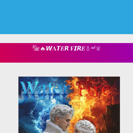
𓅋🔥𝙒𝚲𝞣𝜠𝙍 𝟊𝙄𝙍𝜠💧ʷᶠ♕