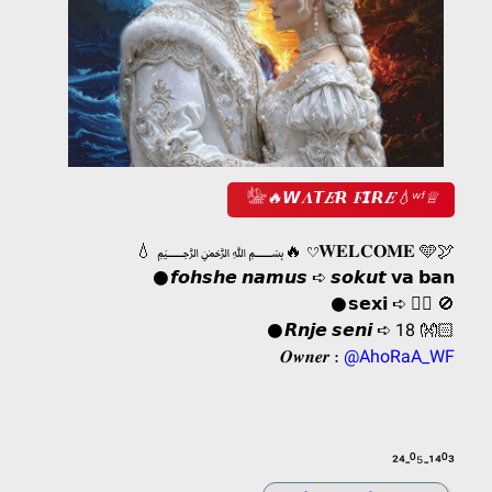
𓅋🔥𝙒𝚲𝞣𝜠𝙍 𝟊𝙄𝙍𝜠💧ʷᶠ♕
💧 ﷽🔥 𔘓𝐖𝐄𝐋𝐂𝐎𝐌𝐄 🩵🕊
𒊹︎︎︎𝙛𝙤𝙝𝙨𝙝𝙚 𝙣𝙖𝙢𝙪𝙨 ➪ 𝙨𝙤𝙠𝙪𝙩 𝘃𝗮 𝗯𝗮𝗻
𒊹︎︎︎𝘀𝗲𝘅𝗶 ➪ 👎🏻 🚫
𒊹︎︎︎𝙍𝙣𝙟𝙚 𝙨𝙚𝙣𝙞 ➪ 18 👐🏻
𝑶𝒘𝒏𝒆𝒓 :
@AhoRaA_WF
²⁴-⁰⁵-¹⁴⁰³