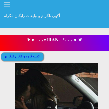
آگهی تلگرام و تبلیغات رایگان تلگرام
❦► ܩࡅ࡙ߺࡅߺ߳𝐈𝐑𝐀𝐍ࡅ࡙ߺࡅ࣪ߺࡏަߺࡉ◄ ❦
ثبت گروه و کانال تلگرام