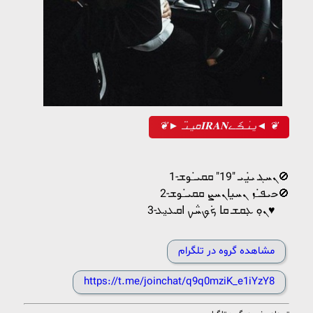
❦► ܩࡅ࡙ߺࡅߺ߳𝐈𝐑𝐀𝐍ࡅ࡙ߺࡅ࣪ߺࡏަߺࡉ◄ ❦
‌
1-ܢܚܔ ܝ̇‌یـܝ "19" ܩܩܝ̇ߺوܫ🚫
2-حܝ‌ܦ̇ߺܙ‌ ܢܚیߊ‌ܢܚܨ ܩܩܝ̇ߺوܫ🚫
3-ܢ̣ܘ ܥܼܩܫ ܩߊ ܟܿࡐ‌ܚ݅ࡍ ߊ‌ܩܥ‌‌ࡅ࡙ܥ‌‌♥️ ‌
‌‌ ‌
مشاهده گروه در تلگرام
https://t.me/joinchat/q9q0mziK_e1iYzY8