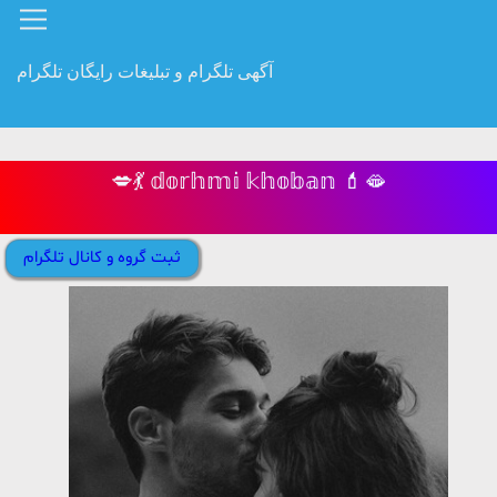
آگهی تلگرام و تبلیغات رایگان تلگرام
💋💃 𝕕𝕠𝕣𝕙𝕞𝕚 𝕜𝕙𝕠𝕓𝕒𝕟 💄🫦
ثبت گروه و کانال تلگرام