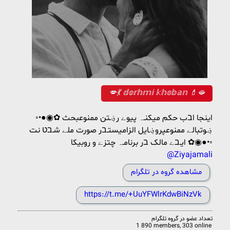
💋💃 𝕕𝕠𝕣𝕙𝕞𝕚 𝕜𝕙𝕠𝕓𝕒𝕟 💄🫦
◦•●◉✿ اینجا اבب حکم میکنـہ پیوے ر؋ـتن ممنوعبحث
؋ـوتبالے ممنوعپرو؋ـایل الزامیستـבر صورت ملے شـבט نت
ایـבے مالک בر برنامـہ چتزے و روبیکا ✿◉●•◦
@Ziyajamali
مشاهده گروه در تلگرام
https://t.me/+UuYFWlrKdwBiNzVk
تعداد عضو در
گروه تلگرام
1 890 members, 303 online