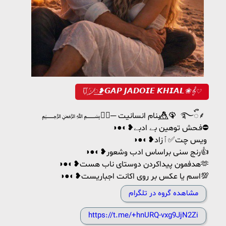
⚘꙰᜴꯭❥𝙂𝘼𝙋 𝙅𝘼𝘿𝙊𝙄𝙀 𝙆𝙃𝙄𝘼𝙇❀𝄞𔘓
﷽❤️‍🔥─‌‌‌‎‌‌‌‎‌ بنام انسانیت🤞⃤🦚 ‌‌‌‎‌‌‌‎‌‌‌‌‌‌‎ ‎‌‌࿐ᭂ⸙‌‌‌‎‌‌ ‌‌‌‎‌‌‌‎‌‌‌‌‌‌‎ ‌‎‌‌
◑●◐❥فـحش توهین بے ادبے⛔
◑●◐❥ویس چت✅ٱزاد ‎‌‌
◑●◐❥رنج سنی براساس ادب وشعور👍
◑●◐❥هدفمون پیداکردن دوستای ناب هست🫶
◑●◐❥اسم یا عکس بر روی اکانت اجباریست💯
مشاهده گروه در تلگرام
https://t.me/+hnURQ-vxg9JjN2Zi