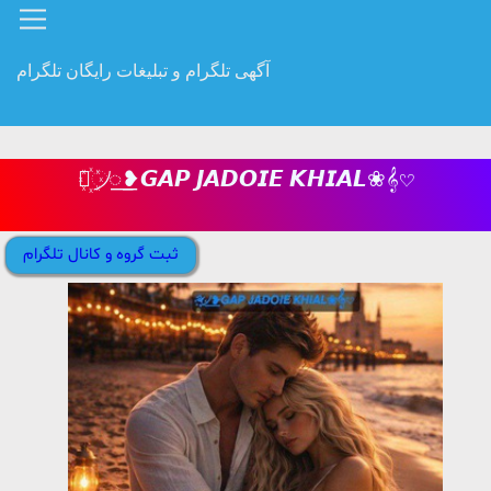
آگهی تلگرام و تبلیغات رایگان تلگرام
⚘꙰᜴꯭❥𝙂𝘼𝙋 𝙅𝘼𝘿𝙊𝙄𝙀 𝙆𝙃𝙄𝘼𝙇❀𝄞𔘓
ثبت گروه و کانال تلگرام