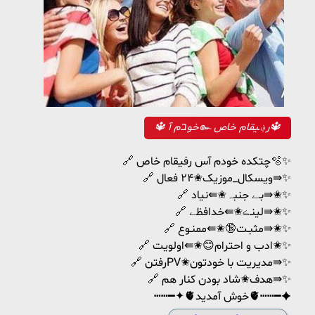
🔱 خوבم آ๛ ر؋ـیقام خاص🔱
🔗 چتکده خودم آس رفیقام خاص🫧✨
🔗 ویسکال_موزیک✬۲۴ فعال⇛✨
🔗 بـے جنبہ✬⇚نیاد⇛✬✨
🔗 لینـڪ✬⇚خدافظے⇛✬✨
🔗 مثبـت🔞✬⇚ممنـوع⇛✬✨
🔗 ادب و احترام😊✬⇚اولویت✬✨
🔗 رفتنPV✬مدیریت با خودتون⇛✨
🔗 هدف✬شاد بودن کنار هم⇛✨
┅┅━✦🫀خوش آمدید🫀┅┅━✦