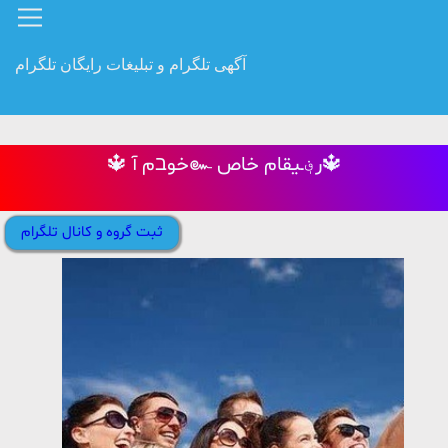
آگهی تلگرام و تبلیغات رایگان تلگرام
🔱 خوבم آ๛ ر؋ـیقام خاص🔱
ثبت گروه و کانال تلگرام