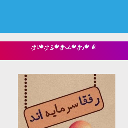
ر❈ۣۣـ🍁ـف❈ۣۣـ🍁ـق❈ۣۣـ🍁ـا❈ۣۣـ🍁 🫂