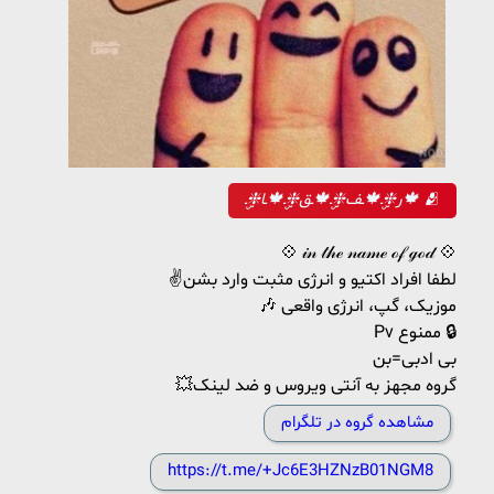
ر❈ۣۣـ🍁ـف❈ۣۣـ🍁ـق❈ۣۣـ🍁ـا❈ۣۣـ🍁 🫂
💠 𝒾𝓃 𝓉𝒽ℯ 𝓃𝒶𝓂ℯ ℴ𝒻 ℊℴ𝒹 💠
✌️لطفا افراد اکتیو و انرژی مثبت وارد بشن
🎶 موزیک، گپ، انرژی واقعی
Pv ممنوع 🔒
بی ادبی=بن
💥گروه مجهز به آنتی ویروس و ضد لینک
مشاهده گروه در تلگرام
https://t.me/+Jc6E3HZNzB01NGM8