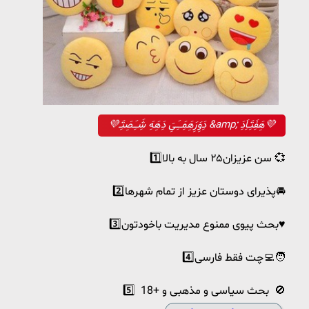
💜دَِوَِرَِهَِمَِــَِیَِ دَِهَِهَِ شَِـَِصَِتَِـ &amp; هَِفَِتَِـاَِدَِ💜
1️⃣سن عزیزان۲۵ سال به بالا 💞
2️⃣پذیرای دوستان عزیز از تمام شهرها🚘
3️⃣بحث پیوی ممنوع مدیریت باخودتون♥️
4️⃣چت فقط فارسی🧑‍💻
5️⃣ بحث سیاسی و مذهبی و +18 🚫