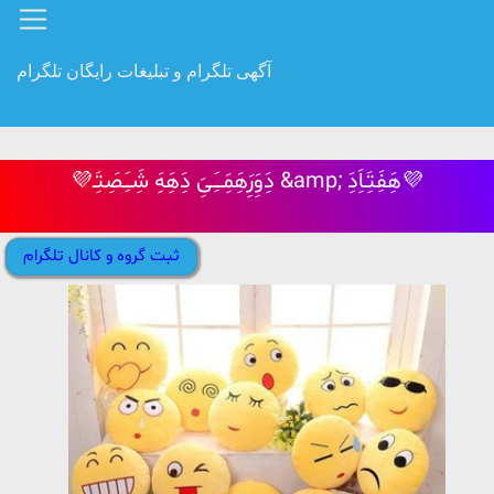
آگهی تلگرام و تبلیغات رایگان تلگرام
💜دَِوَِرَِهَِمَِــَِیَِ دَِهَِهَِ شَِـَِصَِتَِـ &amp; هَِفَِتَِـاَِدَِ💜
ثبت گروه و کانال تلگرام