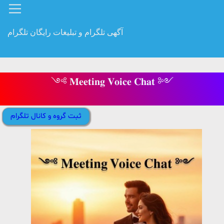
آگهی تلگرام و تبلیغات رایگان تلگرام
༺ 𝐌𝐞𝐞𝐭𝐢𝐧𝐠 𝐕𝐨𝐢𝐜𝐞 𝐂𝐡𝐚𝐭 ༻
ثبت گروه و کانال تلگرام