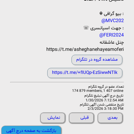
☬ بیو‌ گرافی :
@MVC202
☏ جهت اسپانسری :
@FERI2024
چنل عاشقانه
https://t.me/asheghanehayeamoferi
مشاهده گروه در تلگرام
https://t.me/+fIUQp-EzSiwwNTlk
تعداد عضو در
گروه تلگرام
174 879 members, 1 407 online
تاریخ درج آگهی تبلیغ تلگرام
1/30/2026 7:12:54 AM
تاریخ منقضی شدن آگهی تلگرام
2/3/2026 3:18:30 PM
بعدی
قبلی
نمایش
بازگشت به صفحه درج آگهی