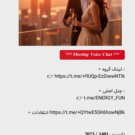
༺ 𝐌𝐞𝐞𝐭𝐢𝐧𝐠 𝐕𝐨𝐢𝐜𝐞 𝐂𝐡𝐚𝐭 ༻
⋆‌ لینک گروه :
👉 https://t.me/+fIUQp-EzSiwwNTlk
⋆‌ چنل اصلی :
👉 t.me/ENERGY_FUN
⋆‌ انتقادات https://t.me/+QYtwE5SK6howNjBk
تاسیس 𝟏𝟒𝟎𝟏 / 𝟐𝟎𝟐𝟑