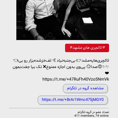
⚜لاکچری های مشهد⚜
👈لاکچری‌هایه‌مشد👉 بی‌جنبه‌نیاد‌🤙 لف‌خز‌شده‌بزار‌ رو بی‌
صدا😏 پی‌وی بدون اجازه ممنوع❌ تک‌ بیا جفت‌بمون😍✨✨
❤️
https://t.me/+47RuFh40Vzo5NmVk
مشاهده گروه در تلگرام
https://t.me/+BrAr1Wmc475jMGY0
تعداد عضو در
گروه تلگرام
411 members, 74 online