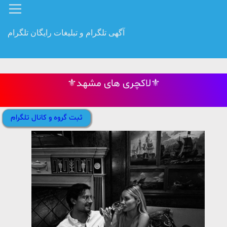
آگهی تلگرام و تبلیغات رایگان تلگرام
⚜لاکچری های مشهد⚜
ثبت گروه و کانال تلگرام