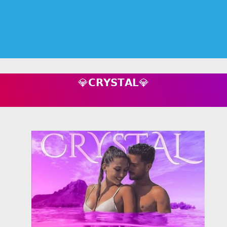
💎𝗖𝗥𝗬𝗦𝗧𝗔𝗟💎