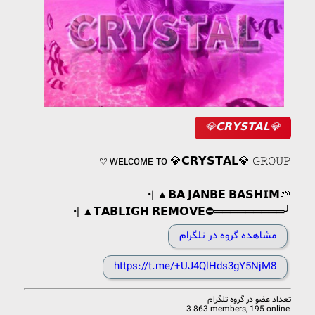
💎𝗖𝗥𝗬𝗦𝗧𝗔𝗟💎
𔘓 ᴡᴇʟᴄᴏᴍᴇ ᴛᴏ 💎𝗖𝗥𝗬𝗦𝗧𝗔𝗟💎 𝙶𝚁𝙾𝚄𝙿
•| ▲𝗕𝗔 𝗝𝗔𝗡𝗕𝗘 𝗕𝗔𝗦𝗛𝗜𝗠🌱
•| ▲𝗧𝗔𝗕𝗟𝗜𝗚𝗛 𝗥𝗘𝗠𝗢𝗩𝗘⛔️═════════╯
مشاهده گروه در تلگرام
https://t.me/+UJ4QlHds3gY5NjM8
تعداد عضو در
گروه تلگرام
3 863 members, 195 online