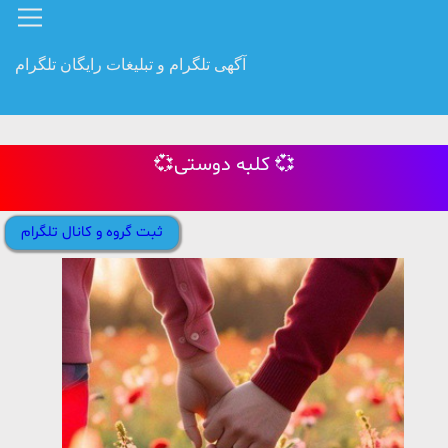
آگهی تلگرام و تبلیغات رایگان تلگرام
💞کلبه دوستی 💞
ثبت گروه و کانال تلگرام