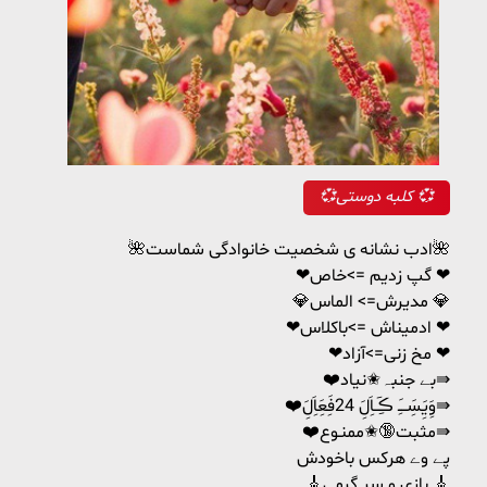
💞کلبه دوستی 💞
🌺ادب نشانه ی شخصیت خانوادگی شماست🌺
❤گپ زدیم =>خاص ❤
💎مدیرش=> الماس 💎
❤ادمیناش =>باکلاس ❤
❤مخ زنی=>آزاد ❤
❤️بے جنبہ✬نیاد⇛
❤️وَِیَِسَِــَِ ڪَِــاَِلَِ 24فَِعَِاَِلَِ⇛
❤️مثبت🔞✬ممنـوع⇛
پے وے هرکس باخودش
🎸بازی و سر گرمی 🎸