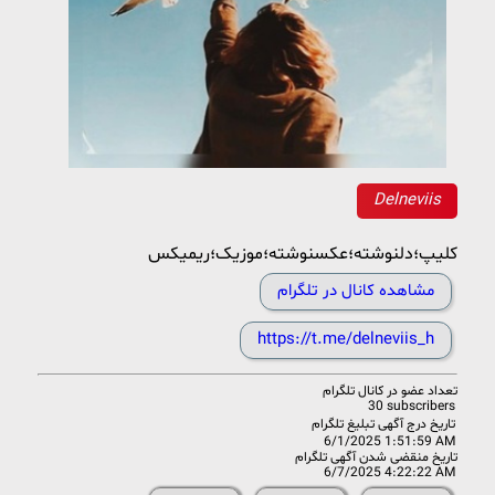
Delneviis️
کلیپ؛دلنوشته؛عکسنوشته؛موزیک؛ریمیکس
مشاهده کانال در تلگرام
https://t.me/delneviis_h
تعداد عضو در
کانال تلگرام
30 subscribers
تاریخ درج آگهی تبلیغ تلگرام
6/1/2025 1:51:59 AM
تاریخ منقضی شدن آگهی تلگرام
6/7/2025 4:22:22 AM