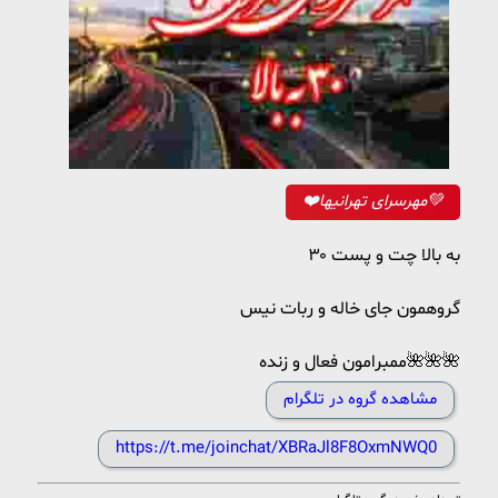
❤️مهرسرای تهرانیها💚
۳۰ به بالا چت و پست
گروهمون جای خاله و ربات نیس
ممبرامون فعال و زنده🌺🌺🌺
مشاهده گروه در تلگرام
https://t.me/joinchat/XBRaJl8F8OxmNWQ0