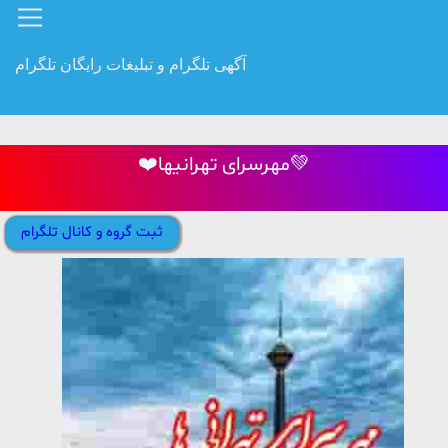
آگهی تلگرام و تبلیغات رایگان تلگرام
❤️مهرسرای تهرانیها💚
ثبت گروه و کانال تلگرام