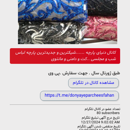
کانال دنیای پارچه ......شیکترین و جدیدترین پارچه لباس
شب و مجلسی ..کت و دامنی و مانتوی
طبق ژورنال سال . جهت سفارش .پی وی
مشاهده کانال در تلگرام
https://t.me/donyayeparcheesfahan
تعداد عضو در
کانال تلگرام
80 subscribers
تاریخ درج آگهی تبلیغ تلگرام
12/27/2024 9:02:02 AM
تاریخ منقضی شدن آگهی تلگرام