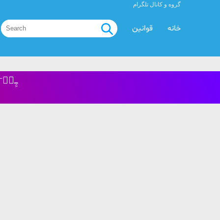
گروه و کانال تلگرام
خانه
قوانین
♡⃤ـِِ✿ٰٰ‌❁ٜ۪✄♡⃤خـِِ✿ٰٰ‌ٰۘوٰٖ۪۪نـه❁ٜ۪ بـــ✄ــٰံاًّ◌‌غ༒ ــٰံاّ༒♡⃤ـِِ