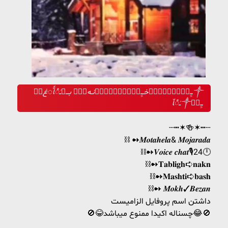
♡⃤ـِِ✿ٰٰ‌❁ٜ۪✄♡⃤خـِِ✿ٰٰ‌ٰۘوٰٖ۪۪نـه❁ٜ۪ بـــ✄ــٰံاًّ◌‌غ༒
ــٰံاّ༒♡⃤ـِِ
┄┅✶🍻✶┅┄
⛓ ➻𝑴𝒐𝒕𝒂𝒉𝒆𝒍𝒂& 𝑴𝒐𝒋𝒂𝒓𝒂𝒅𝒂
⛓➻𝑽𝒐𝒊𝒄𝒆 𝒄𝒉𝒂𝒕🎙24🕛
⛓➻𝐓𝐚𝐛𝐥𝐢𝐠𝐡➪𝐧𝐚𝐤𝐧
⛓➻𝐌𝐚𝐬𝐡𝐭𝐢➪𝐛𝐚𝐬𝐡
⛓➻ 𝑴𝒐𝒌𝒉✓𝑩𝒆𝒛𝒂𝒏
داشتن اسم پروفایل الزامیست
🚫😂چسناله اکیدا ممنوع میباشد😂🚫