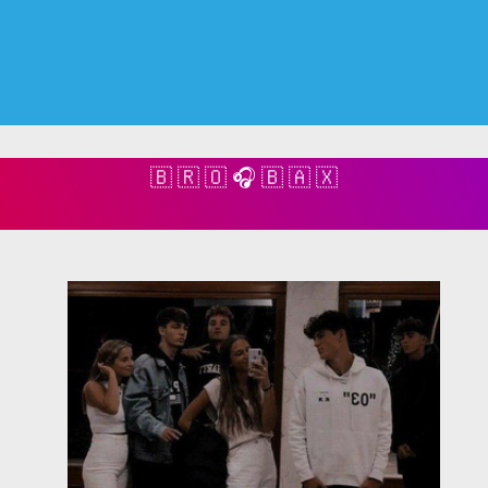
🇧 🇷 🇴 🎧 🇧 🇦 🇽