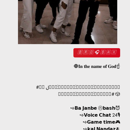
🇧 🇷 🇴 🎧 🇧 🇦 🇽
🧿𝐈𝐧 𝐭𝐡𝐞 𝐧𝐚𝐦𝐞 𝐨𝐟 𝐆𝐨𝐝☝️
#وٖؒیٖؒـؒؔـٰٰسٖؒـؒؔـٰٰکٖؒـؒؔـٰٰاٖؒل ⓸⓶
#فٖؒـؒؔـٰٰعٖؒـؒؔـٰٰاٖؒلٖؒ 🎲
•⎆𝗕𝗮 𝗝𝗮𝗻𝗯𝗲 ⓝ𝗯𝗮𝘀𝗵😈
•⎆𝗩𝗼𝗶𝗰𝗲 𝗖𝗵𝗮𝘁 24🎙
•⎆𝗚𝗮𝗺𝗲 𝘁𝗶𝗺𝗲🎮
•⎆𝗸𝗮𝗹 𝗡𝗮𝗻𝗱𝗮𝘇🫂