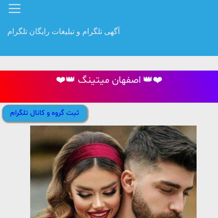
آگهی تلگرام و تبلیغات رایگان تلگرام
❤️👑 اصفهان میتینگ 👑❤️
ثبت گروه و کانال تلگرام