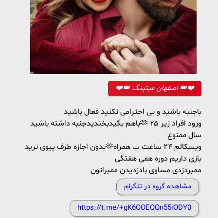
❤️👑 اصفهان میتینگ 👑❤️
باجنبه باشید و بی احترامی نکنید فعال باشید
باهم بگیدبخندیدجنبه داشته باشید🫶 ورود افراد زیر ۲۵
سال ممنوع
بدون اجازه طرف پیوی نرید🫶ویسکالم ۲۴ ساعت ب همراه
بازی داریم دوره همی هفتگی
ممبردزدی مساوی بادزدیدن ممبراتون
مشاهده گروه در تلگرام
https://t.me/+gK6OOEQQn55iODY0