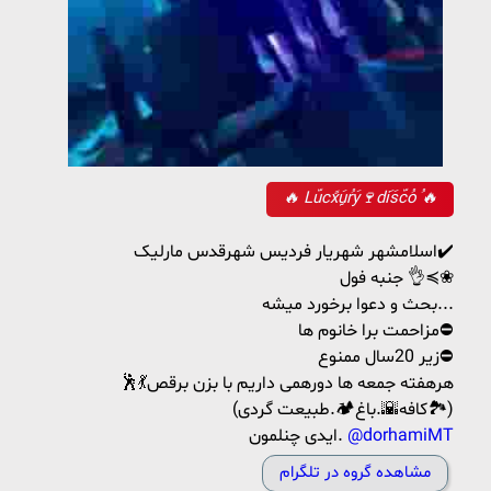
🔥 Lّucًxَِِuُrَy🍷dَiَsّcُoُ 🔥
اسلامشهر شهریار فردیس شهرقدس مارلیک✔️
جنبه فول 👌≼❀
بحث و دعوا برخورد میشه...
مزاحمت برا خانوم ها⛔
زیر 20سال ممنوع⛔
🕺💃هرهفته جمعه ها دورهمی داریم با بزن برقص
(کافه🌇.باغ🏕.طبیعت گردی🏞)
@dorhamiMT
ایدی چنلمون.
مشاهده گروه در تلگرام