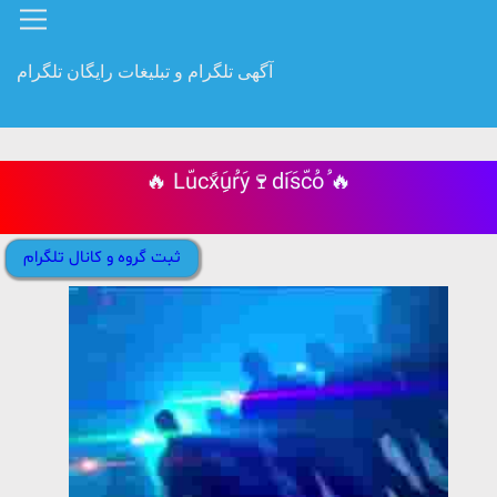
آگهی تلگرام و تبلیغات رایگان تلگرام
🔥 Lّucًxَِِuُrَy🍷dَiَsّcُoُ 🔥
ثبت گروه و کانال تلگرام