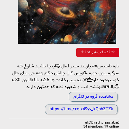
✨✨دنیای وارونه✨✨
تازه تاسیس👀نیازمند ممبر فعال🤝اینجا باشید شلوغ شه
سرگرمیتون جوره 🥳ویس کال چالش حکم همه چی برای حال
خوب وجود داره🦹☠️رده سنی خانوم ها 25به بالا آقایون 30به
بالا👫قانونشم ادب و شعوره تونه که همتون دارید🙂
مشاهده گروه در تلگرام
https://t.me/+q-x49yv_kQhhZTZk
تعداد عضو در
گروه تلگرام
54 members, 19 online