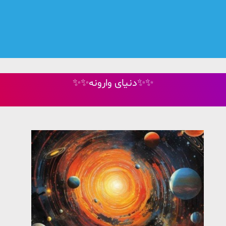
✨✨دنیای وارونه✨✨