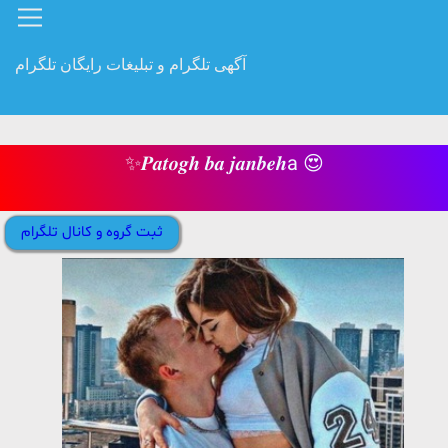
آگهی تلگرام و تبلیغات رایگان تلگرام
✨𝑷𝒂𝒕𝒐𝒈𝒉 𝒃𝒂 𝒋𝒂𝒏𝒃𝒆𝒉a 😍
ثبت گروه و کانال تلگرام