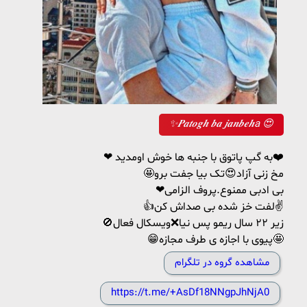
✨𝑷𝒂𝒕𝒐𝒈𝒉 𝒃𝒂 𝒋𝒂𝒏𝒃𝒆𝒉a 😍
❤ به گپ پاتوق با جنبه ها خوش اومدید❤️
🤩مخ زنی آزاد😍تک بیا جفت برو
❤بی ادبی ممنوع.پروف الزامی
👍لفت خز شده بی صداش کن✌
🚫زیر ۲۲ سال ریمو پس نیا❌ویسکال فعال
😁پیوی با اجازه ی طرف مجازه🤩
مشاهده گروه در تلگرام
https://t.me/+AsDf18NNgpJhNjA0