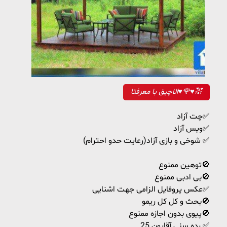
الاچیق با معرفتا♥🌹♥💒
چت آزاد✅
ویس آزاد✅
شوخی و بازی آزاد(رعایت حدو احترام) ✅
توهین ممنوع🚫
بی ادبی ممنوع🚫
عکس پروفایل الزامی جهت اشنایی✅
بحث و کل کل ریمو🚫
پیوی بدون اجازه ممنوع🚫
رده سنی آقایون 25 ✅