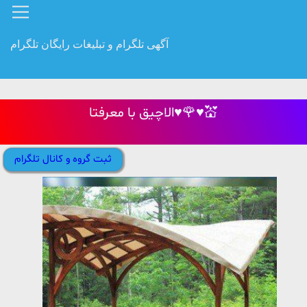
آگهی تلگرام و تبلیغات رایگان تلگرام
الاچیق با معرفتا♥🌹♥💒
ثبت گروه و کانال تلگرام