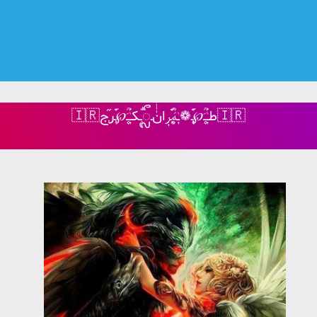
🇮🇷طـٰٖٜ۬ـَ۪۪ؒؔ℘ـ‌َ۪ٜ۪ٜؔٛٚؔ‌❁ـٰٖٜهَ۪۪ؒؔ‌ـ‌َ۪ٜؔٛٚؔرٖٜان‌ٰٰٰٰٰٰٓـ‌ᬼٞـ۪ٞٞکـٰٖٜ۬ـَ۪۪ؒؔ℘ـ‌َ۪ؔٛٚؔرְְ֞ج🇮🇷