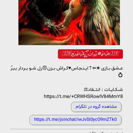
🇮🇷طـٰٖٜ۬ـَ۪۪ؒؔ℘ـ‌َ۪ٜ۪ٜؔٛٚؔ‌❁ـٰٖٜهَ۪۪ؒؔ‌ـ‌َ۪ٜؔٛٚؔرٖٜان‌ٰٰٰٰٰٰٓـ‌ᬼٞـ۪ٞٞکـٰٖٜ۬ـَ۪۪ؒؔ℘ـ‌َ۪ؔٛٚؔرְְ֞ج🇮🇷
💍
⚖️شــکــایــات : انتـــقاد
https://t.me/+CRWHSRowIV84MmY8
مشاهده گروه در تلگرام
https://t.me/joinchat/iwJvSt0ycO9mZTk0