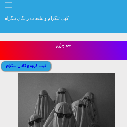
آگهی تلگرام و تبلیغات رایگان تلگرام
ꪡꫀ 🪽
ثبت گروه و کانال تلگرام