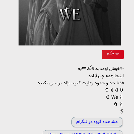
ꪡꫀ 🪽
به🪽ꪡꫀ خوش اومدید✨
اینجا همه چی آزاده
فقط حد و حدود رعایت کنید،نژاد پرستی نکنید
🧷📎🧷📎
📎 We 🧷
📎 🧷
🖇️
مشاهده گروه در تلگرام