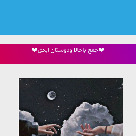
❤️جمع باحالا ودوستان ابدی❤️