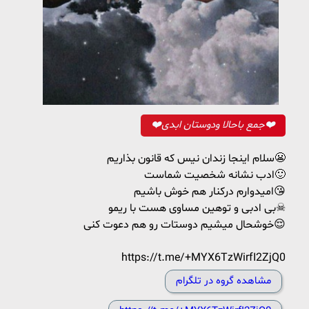
❤️جمع باحالا ودوستان ابدی❤️
سلام اینجا زندان نیس که قانون بذاریم😬
ادب نشانه شخصیت شماست🙂
امیدوارم درکنار هم خوش باشیم😘
بی ادبی و توهین مساوی هست با ریمو☠
خوشحال میشیم دوستات رو هم دعوت کنی😌
https://t.me/+MYX6TzWirfI2ZjQ0
مشاهده گروه در تلگرام