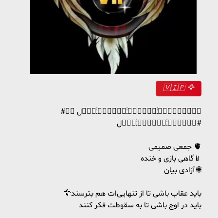
‌🇻‌‌🇮‌‌🇵‌ ‌🦅
#وٖؒیٖؒـؒؔـٰٰسٖؒـؒؔـٰٰکٖؒـؒؔـٰٰاٖؒل ⓸⓶
#فٖؒـؒؔـٰٰعٖؒـؒؔـٰٰاٖؒل
جمعی صمیمی 🫀
گاهی بازی و خنده📱
آزادی بیان 🌐
🦅باید عقاب باشی تا از تنهایی‌‌ات هم بترسند
باید در اوج باشی تا به سقوطت فکر کنند