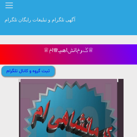
آگهی تلگرام و تبلیغات رایگان تلگرام
♕ݢرݥانݰاهیــ♕اݥ♕
ثبت گروه و کانال تلگرام