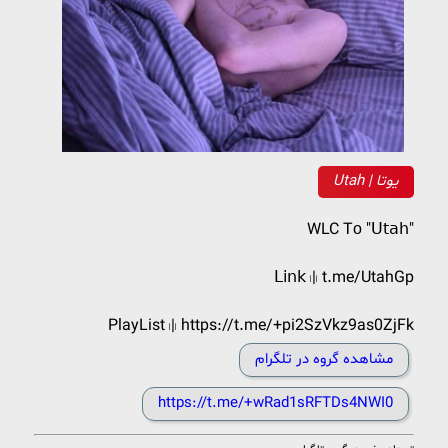
Utah | یوتا
WLC Tᴏ "𝖴𝗍𝖺𝗁"
𝖫𝗂𝗇𝗄 𓏺|𓏺 t.me/UtahGp
PlayList 𓏺|𓏺 https://t.me/+pi2SzVkz9as0ZjFk
مشاهده گروه در تلگرام
https://t.me/+wRad1sRFTDs4NWI0