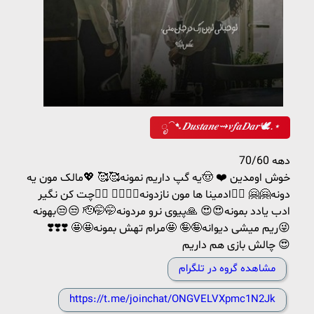
ೃ⁀➷𝑫𝒖𝒔𝒕𝒂𝒏𝒆⇝𝒗𝒇𝒂𝑫𝒂𝒓🕊.⋆
دهه 70/60
خوش اومدین ❤️ 🤠یه گپ داریم نمونه🥰🥰 💖مالک مون یه
دونه🤗🤗 🙆‍♂️ادمینا ها مون نازدونه💁‍♂️💁‍♂️ 🙅‍♂️چت کن نگیر
بهونه😒😒 🫡ادب یادد بمونه😍😍 🙏پیوی نرو مردونه🤭🤭
😜ریم میشی دیوانه🤪🤪 🤩مرام تهش بمونه🤩🤩 ❣️❣️❣️
چالش بازی هم داریم 😍
مشاهده گروه در تلگرام
https://t.me/joinchat/ONGVELVXpmc1N2Jk