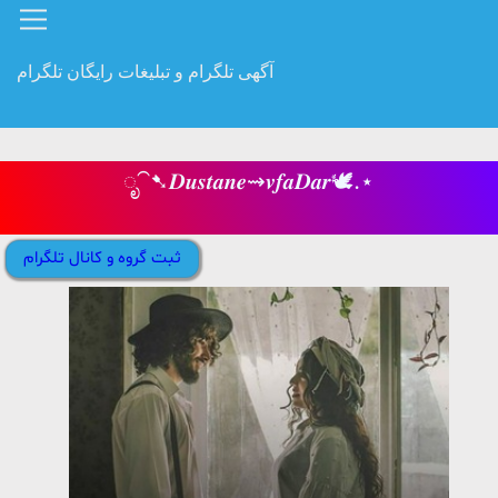
آگهی تلگرام و تبلیغات رایگان تلگرام
ೃ⁀➷𝑫𝒖𝒔𝒕𝒂𝒏𝒆⇝𝒗𝒇𝒂𝑫𝒂𝒓🕊.⋆
ثبت گروه و کانال تلگرام